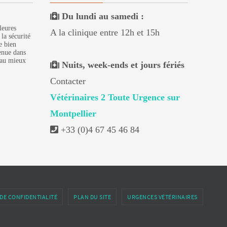
Du lundi au samedi :
leures
A la clinique entre 12h et 15h
 la sécurité
e bien
enue dans
 au mieux
Nuits, week-ends et jours fériés
Contacter
Vétérinaires 2 Toute Urgence sur
Montpellier
+33 (0)4 67 45 46 84
DE CONFIDENTIALITÉ
PLAN DU SITE
URGENCES VÉTÉRINAIRES