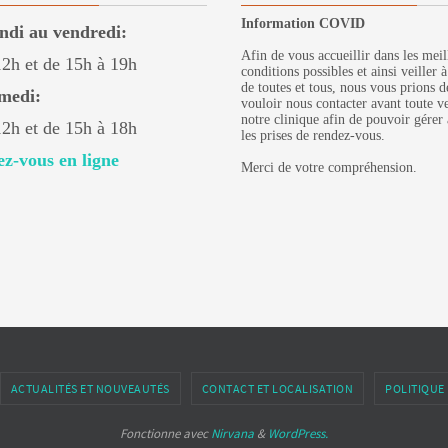
Information COVID
ndi au vendredi:
Afin de vous accueillir dans les meil
12h et de 15h à 19h
conditions possibles et ainsi veiller à
de toutes et tous, nous vous prions d
medi:
vouloir nous contacter avant toute v
notre clinique afin de pouvoir gérer
12h et de 15h à 18h
les prises de rendez-vous.
z-vous en ligne
Merci de votre compréhension.
ACTUALITÉS ET NOUVEAUTÉS
CONTACT ET LOCALISATION
POLITIQUE 
Fonctionne avec
Nirvana
&
WordPress.