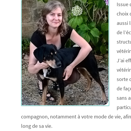
Issue 
choix 
aussi 
de l’é
struct
vétéri
J’ai e
vétéri
sorte 
de faç
sans a
partic
compagnon, notamment à votre mode de vie, afin d
long de sa vie.