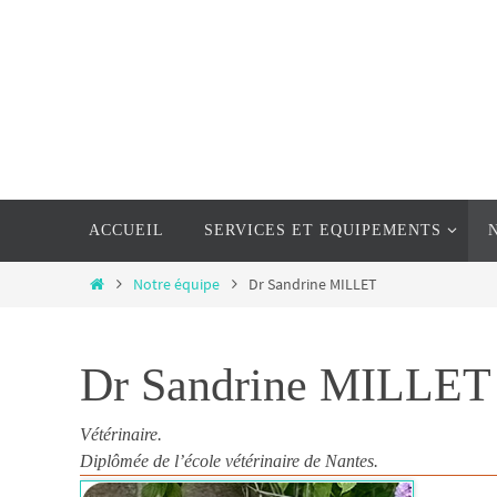
Passer
vers
le
contenu
Passer
ACCUEIL
SERVICES ET EQUIPEMENTS
vers
le
Home
Notre équipe
Dr Sandrine MILLET
contenu
Dr Sandrine MILLET
Vétérinaire.
Diplômée de l’école vétérinaire de Nantes.