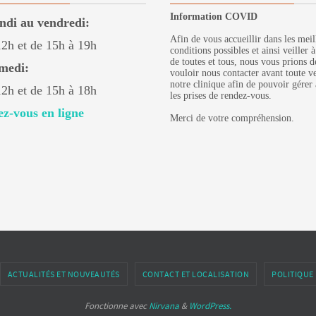
Information COVID
ndi au vendredi:
Afin de vous accueillir dans les meil
12h et de 15h à 19h
conditions possibles et ainsi veiller à
de toutes et tous, nous vous prions d
medi:
vouloir nous contacter avant toute v
notre clinique afin de pouvoir gérer
12h et de 15h à 18h
les prises de rendez-vous.
z-vous en ligne
Merci de votre compréhension.
ACTUALITÉS ET NOUVEAUTÉS
CONTACT ET LOCALISATION
POLITIQUE 
Fonctionne avec
Nirvana
&
WordPress.