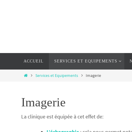
Passer
vers
le
contenu
Passer
ACCUEIL
SERVICES ET EQUIPEMENTS
vers
le
Home
Services et Equipements
Imagerie
contenu
Imagerie
La clinique est équipée à cet effet de:
L’échographie
: cela nous permet no