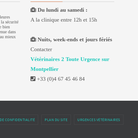
Du lundi au samedi :
leures
A la clinique entre 12h et 15h
 la sécurité
e bien
enue dans
 au mieux
Nuits, week-ends et jours fériés
Contacter
Vétérinaires 2 Toute Urgence sur
Montpellier
+33 (0)4 67 45 46 84
DE CONFIDENTIALITÉ
PLAN DU SITE
URGENCES VÉTÉRINAIRES