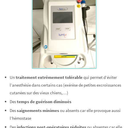
Un
traitement extrêmement tolérable
qui permet d’éviter
l’anesthésie dans certains cas (exérèse de petites excroissances
cutanées sur des vieux chiens,…)
Des
temps de guérison diminués
Des
saignements minimes
ou absents car elle provoque aussi
l’hémostase
Des
infections post-opératoires réduites
ou absentes car elle