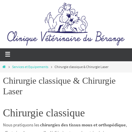
Passer
vers
le
contenu
Home
Services et Equipements
Chirurgie classique & Chirurgie Laser
Chirurgie classique & Chirurgie
Laser
Chirurgie classique
Nous pratiquons les
chirurgies des tissus mous et orthopédique
,